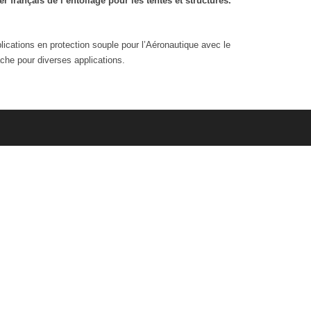
français de l’entoilage pour les tentes et structures.
cations en protection souple pour l’Aéronautique avec le
he pour diverses applications.