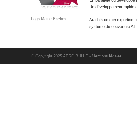
En parallèle du développem
Un développement rapide q
Logo Maine Baches
Au-delà de son expertise p
système de couverture AER
© Copyright 2025 AERO BULLE -
Mentions légales