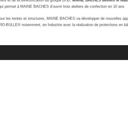
ent et de la diversification du groupe BHD,
MAINE BACHES devient le leader 
ui permet à MAINE BACHES d’ouvrir trois ateliers de confection en 10 ans.
our les tentes et structures, MAINE BACHES va développer de nouvelles appli
O-BULLE® notamment, en Industrie avec la réalisation de protections en bâc